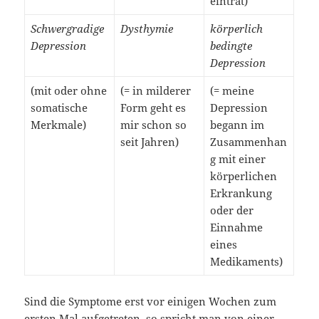
eintrat)
Schwergradige
Dysthymie
körperlich
Depression
bedingte
Depression
(mit oder ohne
(= in milderer
(= meine
somatische
Form geht es
Depression
Merkmale)
mir schon so
begann im
seit Jahren)
Zusammenhan
g mit einer
körperlichen
Erkrankung
oder der
Einnahme
eines
Medikaments)
Sind die Symptome erst vor einigen Wochen zum
ersten Mal aufgetreten, so spricht man von einer